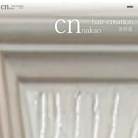
わたし至上”最高”の似合
い髪