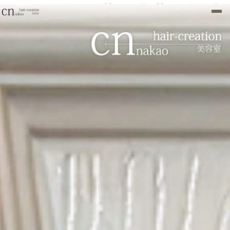
わたし至上”最高”の似合
い髪